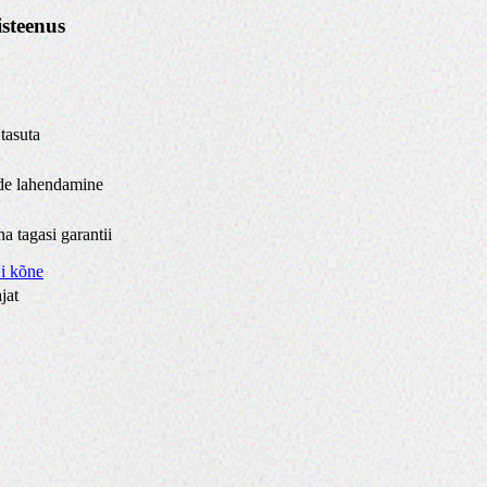
isteenus
tasuta
ide lahendamine
 tagasi garantii
i kõne
jat