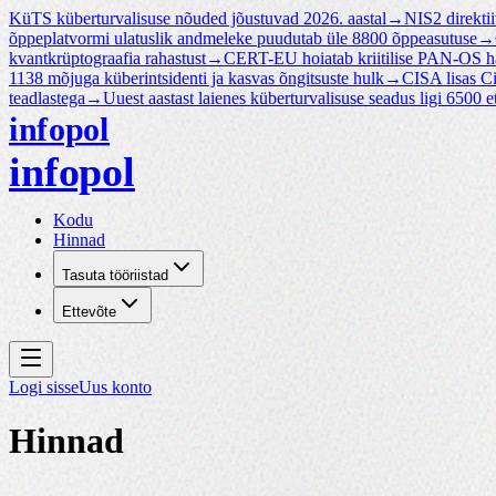
KüTS küberturvalisuse nõuded jõustuvad 2026. aastal
→
NIS2 direktii
õppeplatvormi ulatuslik andmeleke puudutab üle 8800 õppeasutuse
→
kvantkrüptograafia rahastust
→
CERT-EU hoiatab kriitilise PAN-OS 
1138 mõjuga küberintsidenti ja kasvas õngitsuste hulk
→
CISA lisas 
teadlastega
→
Uuest aastast laienes küberturvalisuse seadus ligi 6500 et
infopol
infopol
Kodu
Hinnad
Tasuta tööriistad
Ettevõte
Logi sisse
Uus konto
Hinnad