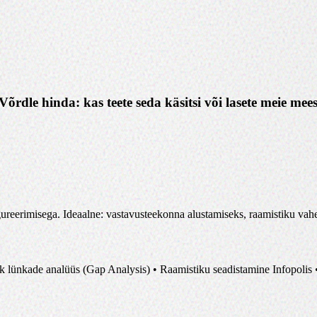
 Võrdle hinda: kas teete seda käsitsi või lasete meie me
gureerimisega. Ideaalne: vastavusteekonna alustamiseks, raamistiku vahe
ünkade analüüs (Gap Analysis) • Raamistiku seadistamine Infopolis • R