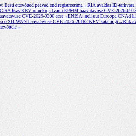
v: Eesti ettevõtted peavad end registreerima
→
RIA avaldas ID-tarkvara
CISA lisas KEV nimekirja Ivanti EPMM haavatavuse CVE-2026-697
haavatavuse CVE-2026-0300 eest
→
ENISA: neli uut Euroopa CNAd lii
Cisco SD-WAN haavatavuse CVE-2026-20182 KEV kataloogi
→
Riik a
tevõttele
→