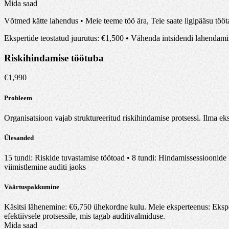
Mida saad
Võtmed kätte lahendus • Meie teeme töö ära, Teie saate ligipääsu tööt
Ekspertide teostatud juurutus
: €
1,500
•
Vähenda intsidendi lahendamis
Riskihindamise töötuba
€
1,990
Probleem
Organisatsioon vajab struktureeritud riskihindamise protsessi. Ilma ek
Ülesanded
15 tundi: Riskide tuvastamise töötoad • 8 tundi: Hindamissessioonide
viimistlemine auditi jaoks
Väärtuspakkumine
Käsitsi lähenemine
: €
6,750
ühekordne kulu
.
Meie eksperteenus
:
Ekspe
efektiivsele protsessile, mis tagab auditivalmiduse
.
Mida saad