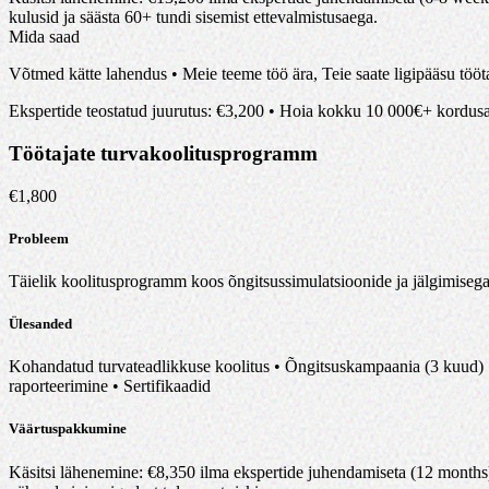
kulusid ja säästa 60+ tundi sisemist ettevalmistusaega
.
Mida saad
Võtmed kätte lahendus • Meie teeme töö ära, Teie saate ligipääsu tööt
Ekspertide teostatud juurutus
: €
3,200
•
Hoia kokku 10 000€+ kordusaud
Töötajate turvakoolitusprogramm
€
1,800
Probleem
Täielik koolitusprogramm koos õngitsussimulatsioonide ja jälgimisega. 
Ülesanded
Kohandatud turvateadlikkuse koolitus • Õngitsuskampaania (3 kuud) • I
raporteerimine • Sertifikaadid
Väärtuspakkumine
Käsitsi lähenemine
: €
8,350
ilma ekspertide juhendamiseta (12 months