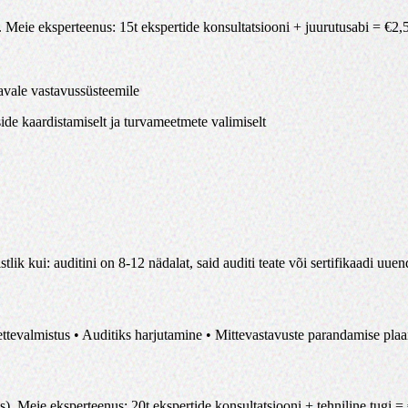
.
Meie eksperteenus
:
15t ekspertide konsultatsiooni + juurutusabi
= €
2,
avale vastavussüsteemile
side kaardistamiselt ja turvameetmete valimiselt
tlik kui: auditini on 8-12 nädalat, said auditi teate või sertifikaadi uu
tevalmistus • Auditiks harjutamine • Mittevastavuste parandamise plaan 
s)
.
Meie eksperteenus
:
20t ekspertide konsultatsiooni + tehniline tugi
= 