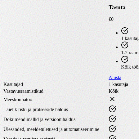
Tasuta
€0
1 kasutaj
1-2 raam
Kõik töör
Alusta
Kasutajad
1 kasutaja
Vastavusraamistikud
Kõik
Meeskonnatöö
Täielik riski ja protsesside haldus
Dokumendimallid ja versioonihaldus
Ülesanded, meeldetuletused ja automatiseerimine