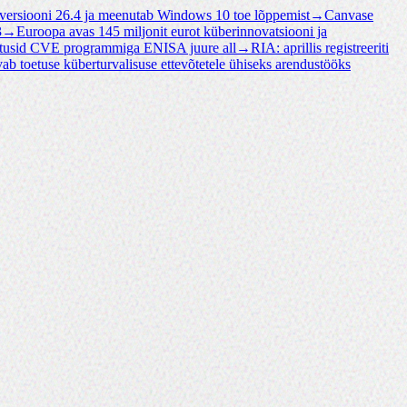
 versiooni 26.4 ja meenutab Windows 10 toe lõppemist
→
Canvase
3
→
Euroopa avas 145 miljonit eurot küberinnovatsiooni ja
tusid CVE programmiga ENISA juure all
→
RIA: aprillis registreeriti
vab toetuse küberturvalisuse ettevõtetele ühiseks arendustööks