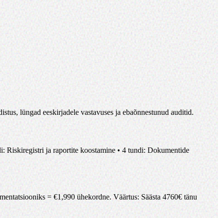
rdistus, lüngad eeskirjadele vastavuses ja ebaõnnestunud auditid.
 Riskiregistri ja raportite koostamine • 4 tundi: Dokumentide
umentatsiooniks
= €
1,990
ühekordne
.
Väärtus
:
Säästa 4760€ tänu