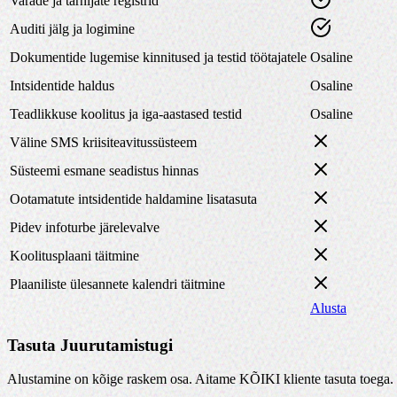
Varade ja tarnijate registrid
Auditi jälg ja logimine
Dokumentide lugemise kinnitused ja testid töötajatele
Osaline
Intsidentide haldus
Osaline
Teadlikkuse koolitus ja iga-aastased testid
Osaline
Väline SMS kriisiteavitussüsteem
Süsteemi esmane seadistus hinnas
Ootamatute intsidentide haldamine lisatasuta
Pidev infoturbe järelevalve
Koolitusplaani täitmine
Plaaniliste ülesannete kalendri täitmine
Alusta
Tasuta Juurutamistugi
Alustamine on kõige raskem osa. Aitame KÕIKI kliente tasuta toega. 