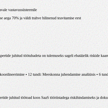
avale vastavussüsteemile
e aega 70% ja väldi trahve hilinenud teavitamise eest
spertide juhitud töötubadeta on tulemuseks sageli ebatäielik riskide kaa
 koordineerimine • 12 tundi: Meeskonna juhendamine analüüsis • 6 tundi:
rtide juhitud töötoad koos SaaS tööriistadega riskihindamiseks ja dok