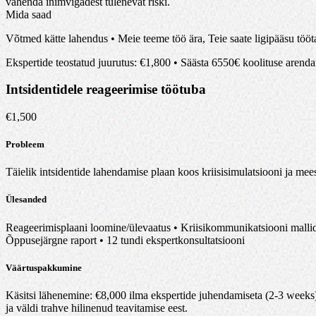
vähenda inimvigadest tulenevat riski
.
Mida saad
Võtmed kätte lahendus • Meie teeme töö ära, Teie saate ligipääsu tööt
Ekspertide teostatud juurutus
: €
1,800
•
Säästa 6550€ koolituse arendam
Intsidentidele reageerimise töötuba
€
1,500
Probleem
Täielik intsidentide lahendamise plaan koos kriisisimulatsiooni ja mees
Ülesanded
Reageerimisplaani loomine/ülevaatus • Kriisikommunikatsiooni mallid
Õppusejärgne raport • 12 tundi ekspertkonsultatsiooni
Väärtuspakkumine
Käsitsi lähenemine
: €
8,000
ilma ekspertide juhendamiseta (2-3 weeks
ja väldi trahve hilinenud teavitamise eest
.