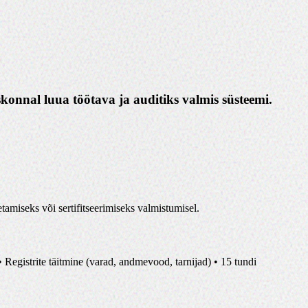
eskonnal luua töötava ja auditiks valmis süsteemi.
tamiseks või sertifitseerimiseks valmistumisel.
egistrite täitmine (varad, andmevood, tarnijad) • 15 tundi