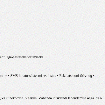
nti, iga-aastaseks testimiseks.
emine • SMS hoiatussüsteemi seadistus • Eskalatsiooni töövoog •
,500
ühekordne
.
Väärtus
:
Vähenda intsidendi lahendamise aega 70%