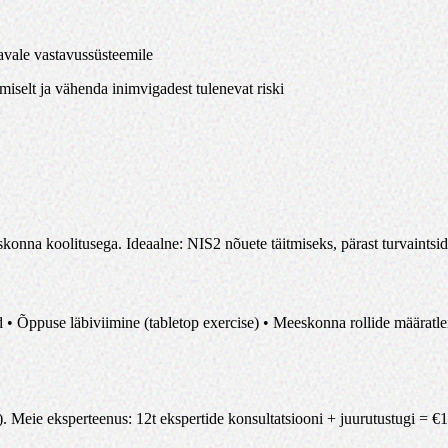
avale vastavussüsteemile
iselt ja vähenda inimvigadest tulenevat riski
konna koolitusega. Ideaalne: NIS2 nõuete täitmiseks, pärast turvaintside
 • Õppuse läbiviimine (tabletop exercise) • Meeskonna rollide määratl
)
.
Meie eksperteenus
:
12t ekspertide konsultatsiooni + juurutustugi
= €
1