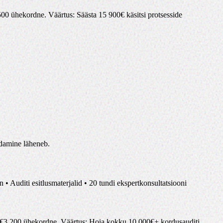
500
ühekordne
.
Väärtus
:
Säästa 15 900€ käsitsi protsesside
endamine läheneb.
• Auditi esitlusmaterjalid • 20 tundi ekspertkonsultatsiooni
€
3,200
ühekordne
.
Väärtus
:
Hoia kokku 10 000€+ kordusauditi