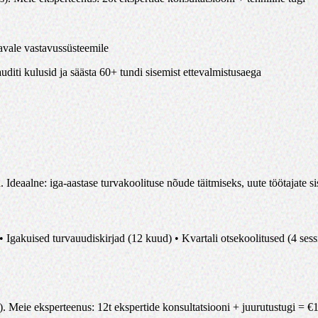
avale vastavussüsteemile
iti kulusid ja säästa 60+ tundi sisemist ettevalmistusaega
Ideaalne: iga-aastase turvakoolituse nõude täitmiseks, uute töötajate si
gakuised turvauudiskirjad (12 kuud) • Kvartali otsekoolitused (4 sessi
)
.
Meie eksperteenus
:
12t ekspertide konsultatsiooni + juurutustugi
= €