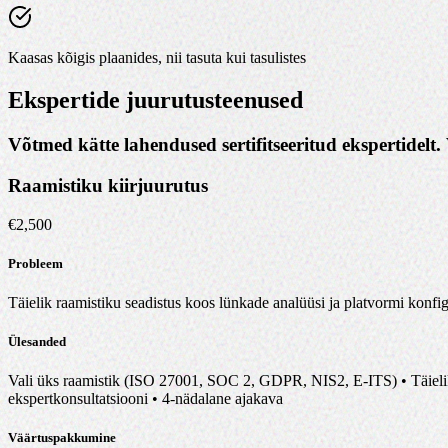
Kaasas kõigis plaanides, nii tasuta kui tasulistes
Ekspertide juurutusteenused
Võtmed kätte lahendused sertifitseeritud ekspertidelt.
Raamistiku kiirjuurutus
€
2,500
Probleem
Täielik raamistiku seadistus koos lünkade analüüsi ja platvormi konfi
Ülesanded
Vali üks raamistik (ISO 27001, SOC 2, GDPR, NIS2, E-ITS) • Täielik l
ekspertkonsultatsiooni • 4-nädalane ajakava
Väärtuspakkumine