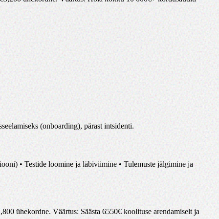
sseelamiseks (onboarding), pärast intsidenti.
ooni) • Testide loomine ja läbiviimine • Tulemuste jälgimine ja
1,800
ühekordne
.
Väärtus
:
Säästa 6550€ koolituse arendamiselt ja