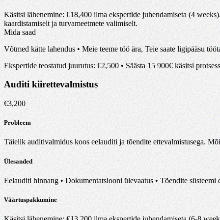
Käsitsi lähenemine
: €
18,400
ilma ekspertide juhendamiseta (4 weeks)
kaardistamiselt ja turvameetmete valimiselt
.
Mida saad
Võtmed kätte lahendus • Meie teeme töö ära, Teie saate ligipääsu tööt
Ekspertide teostatud juurutus
: €
2,500
•
Säästa 15 900€ käsitsi protses
Auditi kiirettevalmistus
€
3,200
Probleem
Täielik auditivalmidus koos eelauditi ja tõendite ettevalmistusega. Mõis
Ülesanded
Eelauditi hinnang • Dokumentatsiooni ülevaatus • Tõendite süsteemi et
Väärtuspakkumine
Käsitsi lähenemine
: €
13,200
ilma ekspertide juhendamiseta (6-8 week