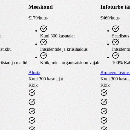
Meeskond
Infoturbe tä
€
179
/kuus
€
460
/kuus
a
Kuni 300 kasutajat
Seadistus 
istikku
Intsidentide ja kriisihaldus
Intsident
iistad ja mallid
Kõik, mida organisatsioon vajab
100% Raha
Alusta
Broneeri Teams'
Kuni 300 kasutajat
Kuni 300 kasuta
Kõik
Kõik