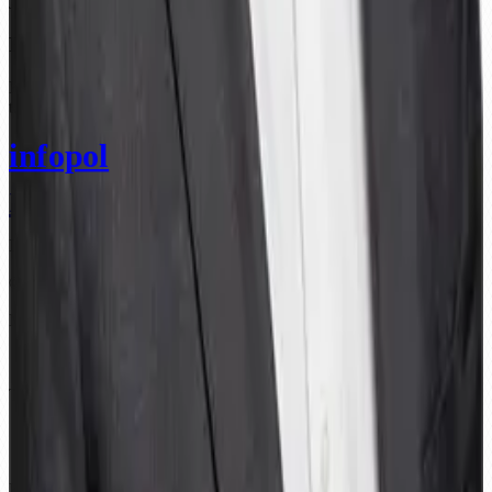
Juurutus, koolitus, tehniline tugi. Aitame Sul edu saavutada.
Raha tagasi garantii
Kui Sa ei ole pärast meie programmi auditiks valmis, maksame raha
tagasi.
infopol
infopol
Infopol teeb infoturbe arusaadavaks ja lihtsasti hallatavaks.
© 2026 InfoPol. Kõik õigused kaitstud.
Meist
Kontakt
Toode
Dokumentatsioon
Uudised
Keel