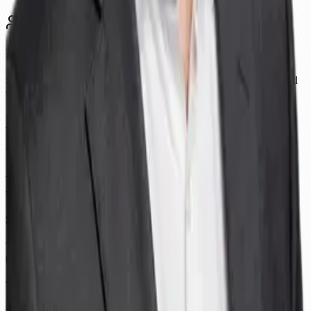
Ekspertide kaasamine
Seadistame kõik Sinu eest. Audiitorite loodud süsteem. Säästa kuid
seadistusaega.
Miks valida Infopol?
Väärtus esimesest päevast
Tasuta tööriistad aitavad alustada. Tasuline pakett sisaldab kõike
vajalikku ilma varjatud kuludeta.
Sertifitseeritud ISO audiitorid
Tööta ekspertidega, kes viivad päriselt auditeid läbi. Mitte ainult
tarkvara, vaid praktiline kogemus.
Tugi igas etapis