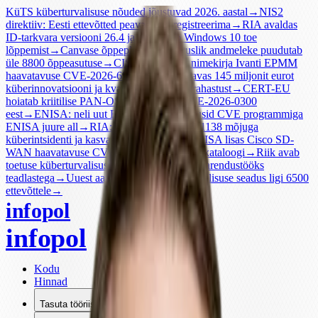
KüTS küberturvalisuse nõuded jõustuvad 2026. aastal
→
NIS2
direktiiv: Eesti ettevõtted peavad end registreerima
→
RIA avaldas
ID-tarkvara versiooni 26.4 ja meenutab Windows 10 toe
lõppemist
→
Canvase õppeplatvormi ulatuslik andmeleke puudutab
üle 8800 õppeasutuse
→
CISA lisas KEV nimekirja Ivanti EPMM
haavatavuse CVE-2026-6973
→
Euroopa avas 145 miljonit eurot
küberinnovatsiooni ja kvantkrüptograafia rahastust
→
CERT-EU
hoiatab kriitilise PAN-OS haavatavuse CVE-2026-0300
eest
→
ENISA: neli uut Euroopa CNAd liitusid CVE programmiga
ENISA juure all
→
RIA: aprillis registreeriti 1138 mõjuga
küberintsidenti ja kasvas õngitsuste hulk
→
CISA lisas Cisco SD-
WAN haavatavuse CVE-2026-20182 KEV kataloogi
→
Riik avab
toetuse küberturvalisuse ettevõtetele ühiseks arendustööks
teadlastega
→
Uuest aastast laienes küberturvalisuse seadus ligi 6500
ettevõttele
→
infopol
infopol
Kodu
Hinnad
Tasuta tööriistad