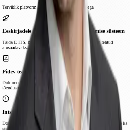
Terviklik platvorm sertifitseeritud ekspertide toega
Eeskirjadele ja nõuetele vastavuse tagamise süsteem
Täida E-ITS, ISO 27001 jt tegevuskavad. Nõuded on tehtud
arusaadavaks.
Pidev teadlikkuse koolitus
Dokumendihaldus ja testid. Kontrolli töötajate teadmisi ja loo
tõendusmaterjal.
Intsidendi- ja kriisihaldus
Dokumenteeritud reageerimine. SMS-kriisiteavitus tagab suhtluse ka
siis, kui muu ei tööta.