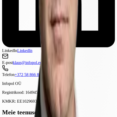
LinkedIn
LinkedIn
E-post
ee.lopofni@sualk
Telefon
888 668 85 273+
Infopol OÜ
Registrikood
:
16494599
KMKR
:
EE102969308
Meie teenused