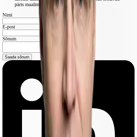
päris maailmas.
Nimi
E-post
Sõnum
Saada sõnum