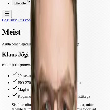
Ettevõte
Logi sisse
Uus konto
Meist
Aruta oma vajadusi sertifitseeritud ISO audiitoriga
Klaus Jõgi
ISO 27001 juhtivaudiitor ja konsultant
20 aastat kogemust IT-s ja infoturbes
ISO 27001:2022 Lead Auditor sertifikaat
Magistrikraad IT juhtimises
Kogemus Eesti ja rahvusvaheliste raamistikega
Sisuline nõuetele vastavus eeldab äri mõistmist, mitte
tabelite täitmist. Loome turbeprogramme, mis töötavad